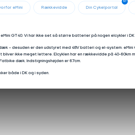
NY
vorfor eMini
Rækkevidde
Din Cykelportal
 eMini GT40. Vi har ikke set så større batterier på nogen elcykler i DK
æk – desuden er den udstyret med 48V batteri og el-system. eMini 
et bliver ikke meget lettere. Elcyklen har en rækkevidde på 40-60km
 Fatbike dæk. Indstigningshøjden er 67cm.
kker både i DK og i syden.