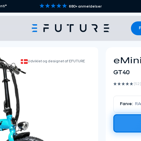
nti*
680+ anmeldelser
F
eMin
Udviklet og designet af EFUTURE
GT40
(52 ‌
Farve:
RA