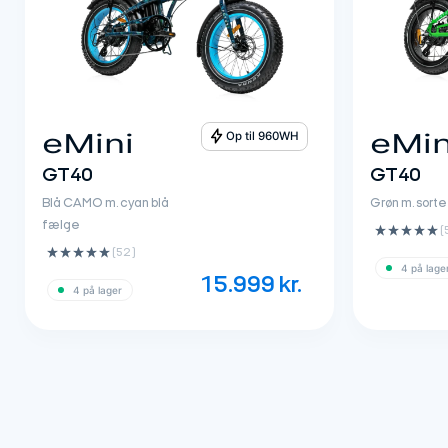
eMini
eMin
Op til 960WH
GT40
GT40
Blå CAMO m. cyan blå
Grøn m. sort
fælge
(
(52 ‌)
4 på lage
15.999
kr.
4 på lager