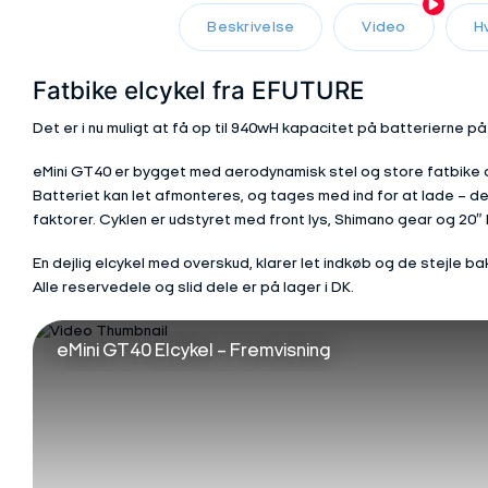
Beskrivelse
Video
H
Fatbike elcykel fra EFUTURE
Det er i nu muligt at få op til 940wH kapacitet på batterierne på
eMini GT40 er bygget med aerodynamisk stel og store fatbike d
Batteriet kan let afmonteres, og tages med ind for at lade – d
faktorer. Cyklen er udstyret med front lys, Shimano gear og 20″
En dejlig elcykel med overskud, klarer let indkøb og de stejle ba
Alle reservedele og slid dele er på lager i DK.
eMini GT40 Elcykel – Fremvisning