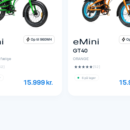
i
eMini
Op til 960WH
Op
GT40
e fælge
ORANGE
52 ‌)
(52 ‌)
r
6 på lager
15.999
kr.
15