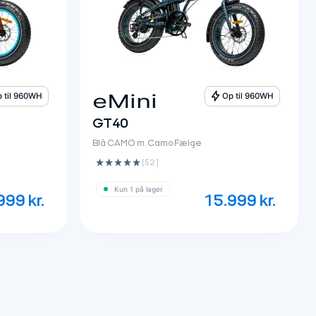
eMini
 til 960WH
Op til 960WH
GT40
Blå CAMO m. Camo Fælge
(52 ‌)
Kun 1 på lager
.999
kr.
15.999
kr.