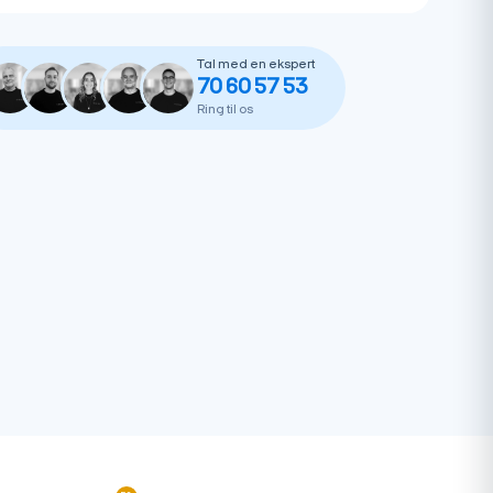
Tal med en ekspert
70 60 57 53
Ring til os