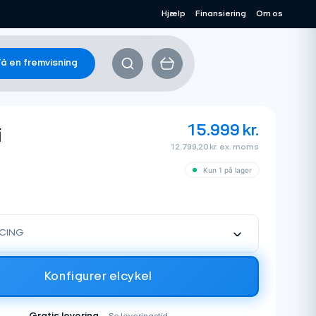
Hjælp
Finansiering
Om os
å en fremvisning
15.999
kr.
i
12.799,20 kr. ex. moms
Kun 1 på lager
)
CING
Konfigurer elcykel