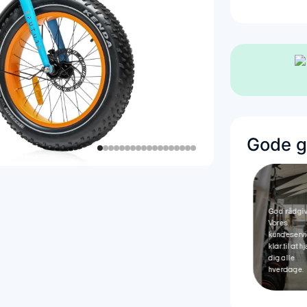
Gode gr
Gode
God rådgi
anmeldelser
Vores
Stort showroom
Vi har en
kundeservi
Kom og oplev
Trustpilot score
klar til at 
vores udvalg i
på 4.9 på over
dig alle
Esbjerg.
440 anmeldelser.
hverdage.