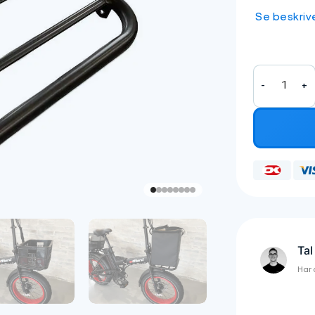
Se beskriv
Frontlad inkl. b
Tal
Har 