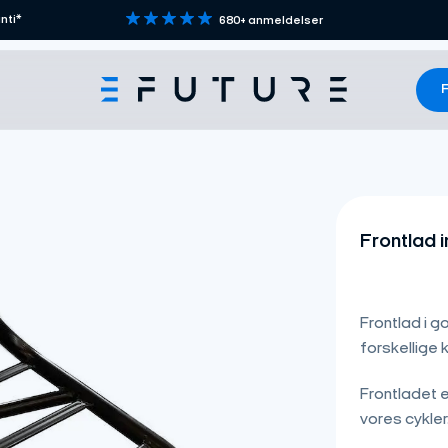
nti*
680+ anmeldelser
F
Frontlad i
Frontlad i g
forskellige 
Frontladet e
vores cykler