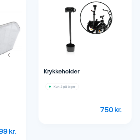
Krykkeholder
Vandtæt
Overtræk 
Kun 2 på lager
Hundeku
Atran Velo
750
kr.
Kun 2 på 