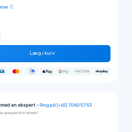
else
eslag antal
Læg i kurv
 med en ekspert -
Ring på (+45) 70 60 57 53
du spørgsmål til dit køb?