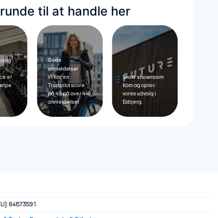
unde til at handle her
Gode
vning
anmeldelser
Stort showroom
ce er
Vi har en
hjælpe
Trustpilot score
Kom og oplev
på 4.9 på over 440
vores udvalg i
anmeldelser.
Esbjerg.
U):
64873591