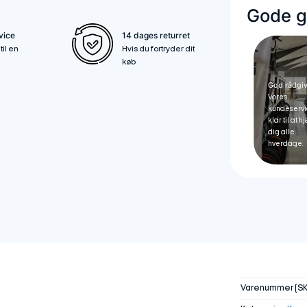
Gode gr
vice
14 dages returret
til en
Hvis du fortryder dit
køb
God rådgi
Vores
kundeservi
klar til at 
dig alle
hverdage.
Varenummer (SK