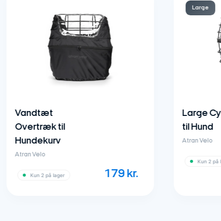
Large
Large Cykelkurv
til
til Hund
rv
Atran Velo
Kun 2 på lager
179
kr.
1
lager