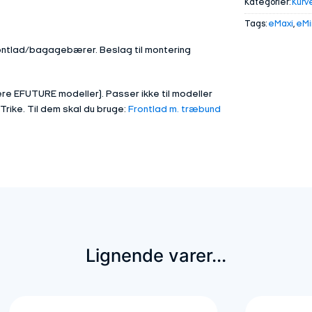
Kategorier:
Kurv
Tags:
eMaxi
,
eMi
rontlad/bagagebærer. Beslag til montering
yere EFUTURE modeller). Passer ikke til modeller
Trike. Til dem skal du bruge:
Frontlad m. træbund
Lignende varer...