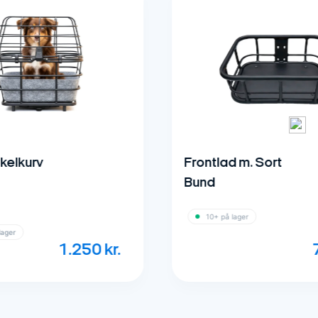
Frontlad m. Sort
Bund
10+ på lager
.250
kr.
799
kr.