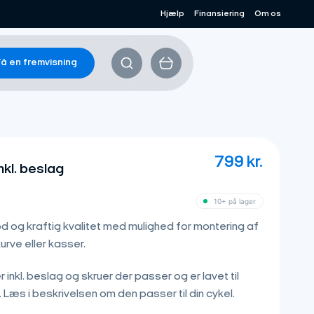
Hjælp
Finansiering
Om os
å en fremvisning
799
kr.
nkl. beslag
10+ på lager
od og kraftig kvalitet med mulighed for montering af
kurve eller kasser.
r inkl. beslag og skruer der passer og er lavet til
. Læs i beskrivelsen om den passer til din cykel.