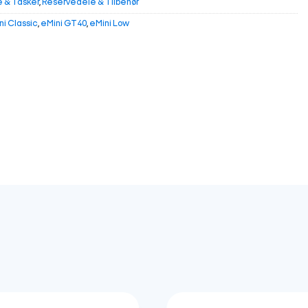
e & Tasker
,
Reservedele & Tilbehør
ni Classic
,
eMini GT40
,
eMini Low