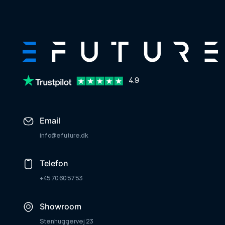
4.9
Email
info@efuture.dk
Telefon
+45 70 60 57 53
Showroom
Stenhuggervej 23