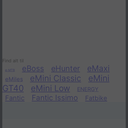
Komfort Sadelpind med
Affjedring
400mm
850
kr.
899
kr.
–
Prisinterval: 850 kr. til
899 kr.
10+ på lager
Find alt til
eMaxi
eBoss
eHunter
e-MTB
eMini Classic
eMini
eMiles
GT40
eMini Low
ENERGY
Fantic Issimo
Fantic
Fatbike