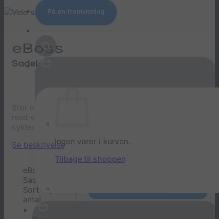
Få en fremvisning
eBoss
Sadel
Stor og bredt sæde – bliver primært brugt sammen
med vores eBoss, men kan også bruges på andre
cykler.
Ingen varer i kurven.
Se beskrivelse
Tilbage til shoppen
eBoss
Sadel -
Læg i kurv
Sort
antal