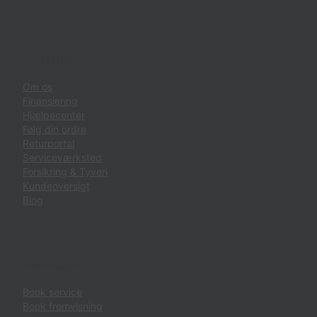
EFUTURE
Om os
Finansiering
Hjælpecenter
Følg din ordre
Returportal
Serviceværksted
Forsikring & Tyveri
Kundeoversigt
Blog
Information
Book service
Book fremvisning