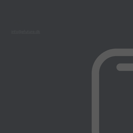
Email
info@efuture.dk