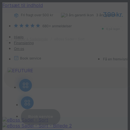
Fortsæt til indhold
399
kr.
Fri fragt over 500 kr
3 års garanti*
680+ anmeldelser
6 på lager
Hjælp
...
/
Sæder & Sadelpinde
/
eBoss Sadel - Sort
Finansiering
Om os
Book service
Få en fremvisni
Book service