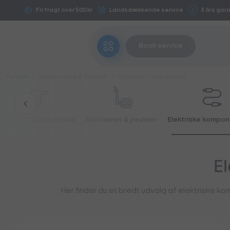
Fortsæt
Fri fragt over 500 kr
Landsdækkende service
3 års gara
til
indhold
Book service
Forside
/
Reservedele & Tilbehør
/
Elektriske Komponenter
Sæder & Sadelpinde
Støtteben & pedaler
Elektriske kompo
El
Her finder du et bredt udvalg af elektriske komp