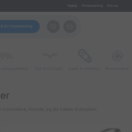
Hjælp
Finansiering
Om os
å en fremvisning
& bagagebære
Styr & Cockpit
Gear & tandhjul
Bremsedele
er
ntrollere, throttle, og div. kabler til elcyklen.