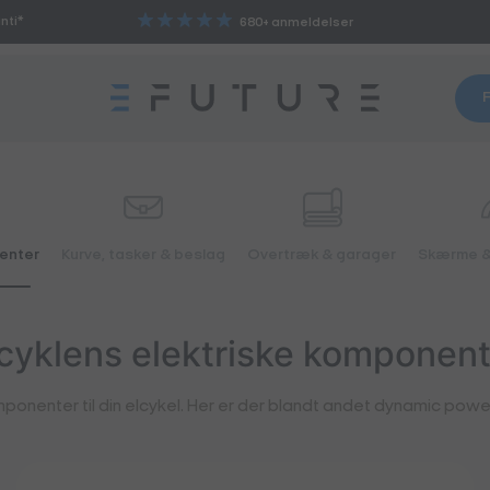
nti*
680+ anmeldelser
F
nenter
Kurve, tasker & beslag
Overtræk & garager
Skærme 
cyklens elektriske komponent
onenter til din elcykel. Her er der blandt andet dynamic power, ko