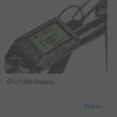
EFUTURE Display
10+ på lager
599
kr.