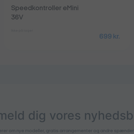
Speedkontroller eMini
36V
Ikke på lager
699
kr.
lmeld dig vores nyhedsb
erer om nye modeller, gratis arrangementer og andre spændend