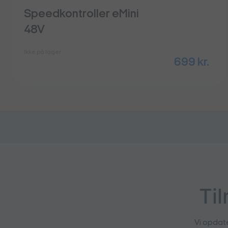
Speedkontroller eMini
48V
Ikke på lager
699
kr.
Ti
Vi opdat