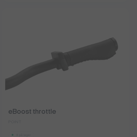
eBoost throttle
POINT
8 på lager