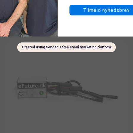
30CM
9 på lager
100
kr.