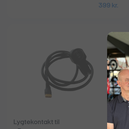
399
kr.
Lygtekontakt til