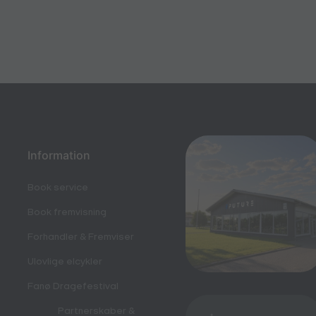
Information
Book service
Book fremvisning
Forhandler & Fremviser
Ulovlige elcykler
Fanø Dragefestival
Partnerskaber &