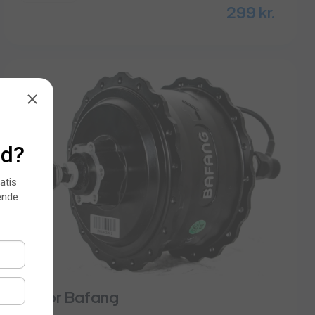
299
kr.
Motor Bafang