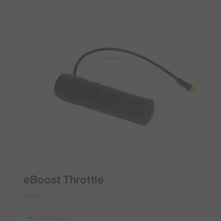
eBoost Throttle
PALM
10+ på lager