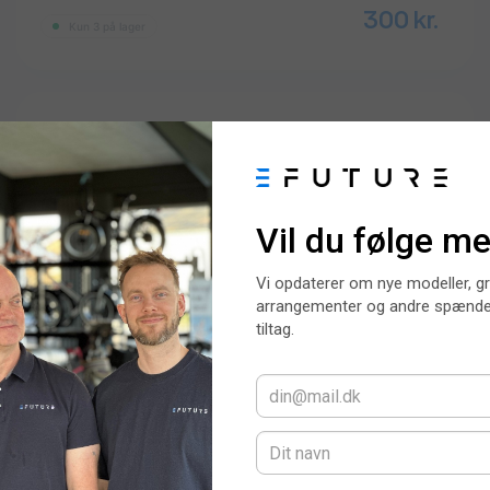
300
kr.
Kun 3 på lager
Julet Forlænger Kabel