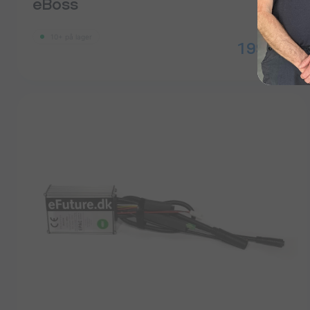
eBoss
10+ på lager
199
kr.