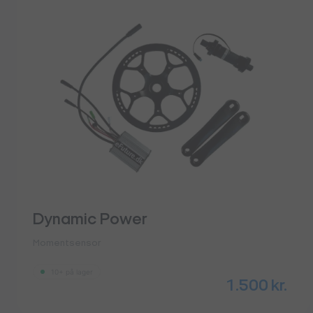
Dynamic Power
Momentsensor
10+ på lager
1.500
kr.