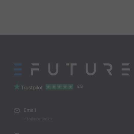
4.9
Email
info@efuture.dk