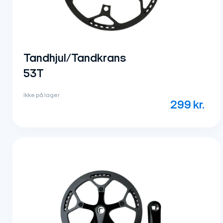
Tandhjul/Tandkrans
53T
Ikke på lager
299
kr.