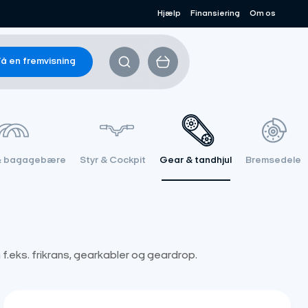
Hjælp
Finansiering
Om os
å en fremvisning
& bagagebære
Styr & Cockpit
Gear & tandhjul
Bremsedele
 f.eks. frikrans, gearkabler og geardrop.