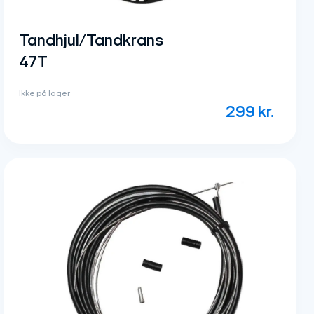
Tandhjul/Tandkrans
47T
Ikke på lager
299
kr.