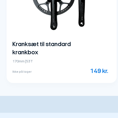
Kranksæt til standard
krankbox
170mm (53T
149
kr.
Ikke på lager