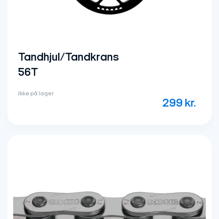
Tandhjul/Tandkrans
56T
Ikke på lager
299
kr.