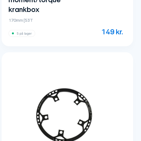
moment/torque
krankbox
170mm (53T
149
kr.
5 på lager