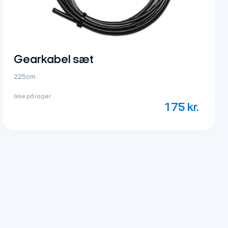
Gearkabel sæt
225cm
Ikke på lager
175
kr.