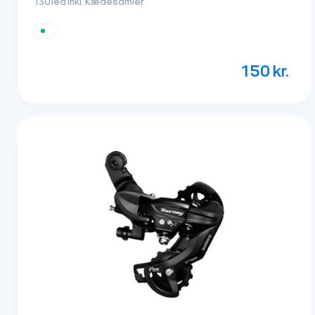
130 led inkl. Kædesamler
150
kr.