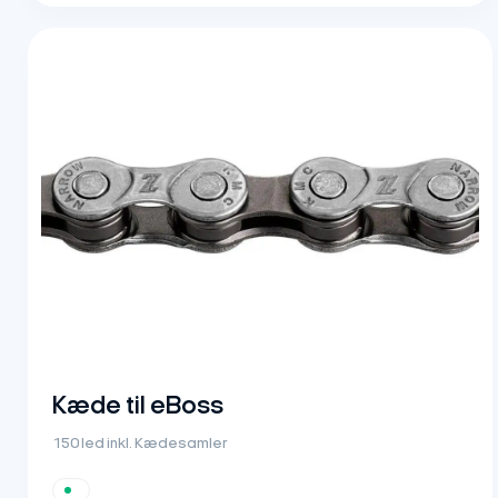
Kæde til eBoss
150 led inkl. Kædesamler