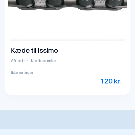
Kæde til Issimo
99 led inkl. Kædesamler
Ikke på lager
120
kr.