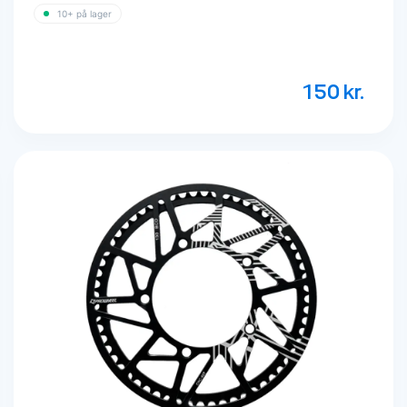
10+ på lager
150
kr.