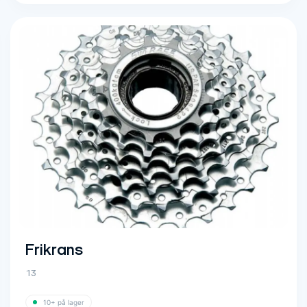
Frikrans
13
10+ på lager