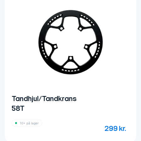
Tandhjul/Tandkrans
58T
10+ på lager
299
kr.