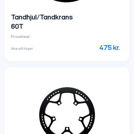
Tandhjul/Tandkrans
60T
Prowheel
475
kr.
Ikke på lager