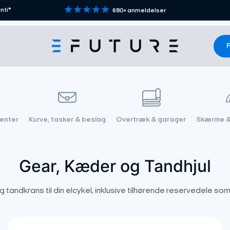
nti*
680+ anmeldelser
F
nenter
Kurve, tasker & beslag
Overtræk & garager
Skærme 
Gear, Kæder og Tandhjul
g tandkrans til din elcykel, inklusive tilhørende reservedele som