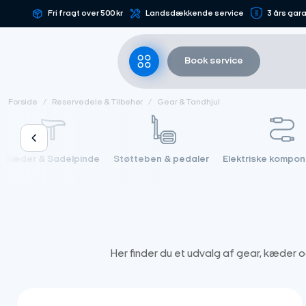
Fortsæt
Fri fragt over 500 kr
Landsdækkende service
3 års gara
til
indhold
Book service
Forside
/
Reservedele & Tilbehør
/
Gear & Tandhjul
Sæder & Sadelpinde
Støtteben & pedaler
Elektriske kompo
Her finder du et udvalg af gear, kæder o