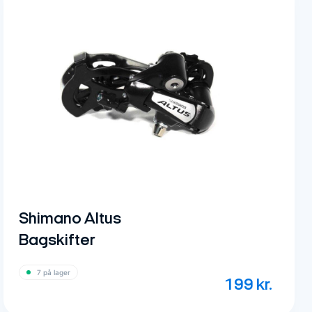
Shimano Altus
Bagskifter
7 på lager
199
kr.