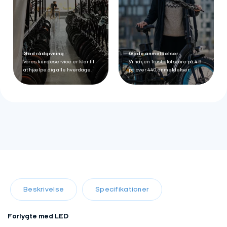
God rådgivning
Gode anmeldelser
Vores kundeservice er klar til
Vi har en Trustpilot score på 4.9
at hjælpe dig alle hverdage.
på over 440 anmeldelser.
Beskrivelse
Specifikationer
Forlygte med LED