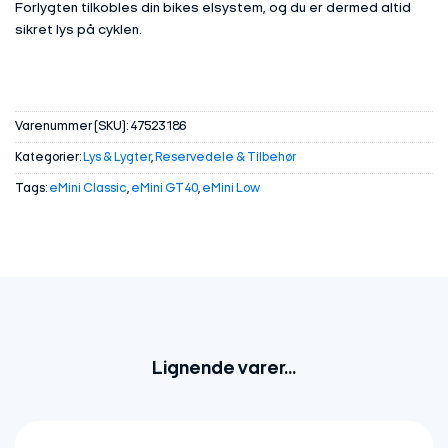
Forlygten tilkobles din bikes elsystem, og du er dermed altid
sikret lys på cyklen.
Varenummer (SKU):
47523186
Kategorier:
Lys & Lygter
,
Reservedele & Tilbehør
Tags:
eMini Classic
,
eMini GT40
,
eMini Low
Lignende varer...