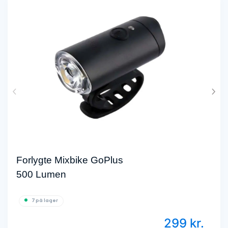
Forlygte Sigma Buster
300 Lumen
5 på lager
299
kr.