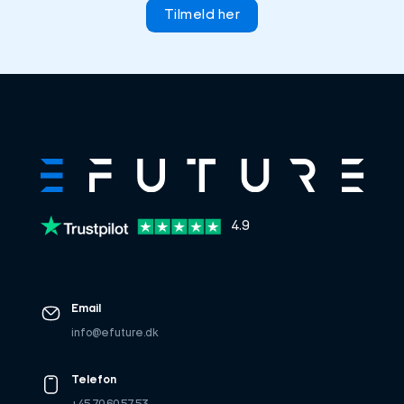
Tilmeld her
4.9
Email
info@efuture.dk
Telefon