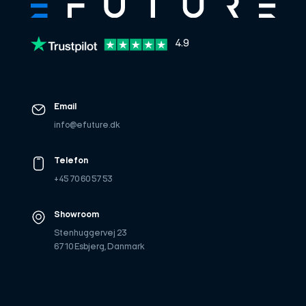
4.9
Email
info@efuture.dk
Telefon
+45 70 60 57 53
Showroom
Stenhuggervej 23
6710 Esbjerg, Danmark