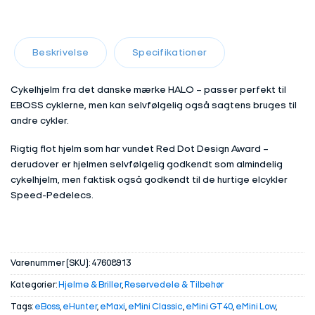
Beskrivelse
Specifikationer
Cykelhjelm fra det danske mærke HALO – passer perfekt til
EBOSS cyklerne, men kan selvfølgelig også sagtens bruges til
andre cykler.
Rigtig flot hjelm som har vundet Red Dot Design Award –
derudover er hjelmen selvfølgelig godkendt som almindelig
cykelhjelm, men faktisk også godkendt til de hurtige elcykler
Speed-Pedelecs.
Varenummer (SKU):
47608913
Kategorier:
Hjelme & Briller
,
Reservedele & Tilbehør
Tags:
eBoss
,
eHunter
,
eMaxi
,
eMini Classic
,
eMini GT40
,
eMini Low
,