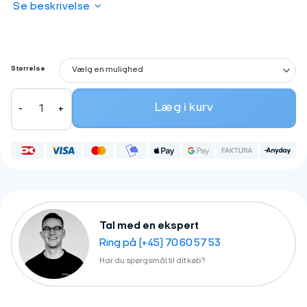
Se beskrivelse
Størrelse
HALO Cykelhjelm - Sort antal
Læg i kurv
Tal med en ekspert
Ring på (+45) 70 60 57 53
Har du spørgsmål til dit køb?