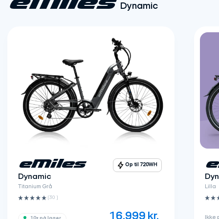
eMiles
Dynamic
eMiles
e
Op til 720WH
Dynamic
Dyn
Titanium Grå
Lilla
(30 ‌)
16.999
kr.
Ikke 
10+ på lager