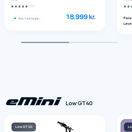
(52 ‌)
18.999
kr.
Foru
Kun 1 på lager
Leve
eMini
Low GT40
Low GT40
Lo