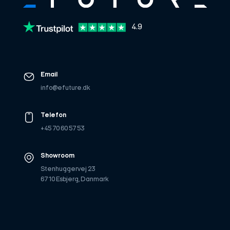
4.9
Email
info@efuture.dk
Telefon
+45 70 60 57 53
Showroom
Stenhuggervej 23
6710 Esbjerg, Danmark