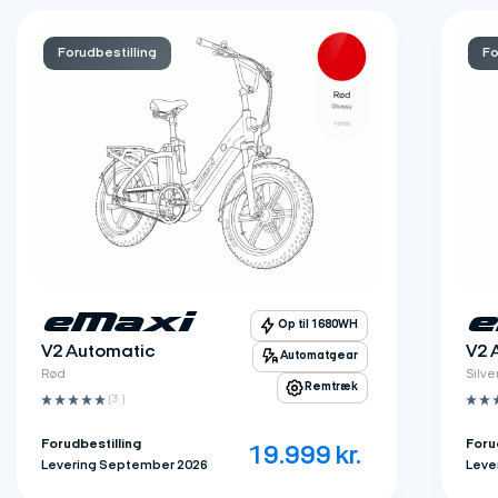
Forudbestilling
Fo
eMaxi
e
Op til 1680WH
V2 Automatic
V2 
Automatgear
Rød
Silv
Remtræk
(3 ‌)
Forudbestilling
Foru
19.999
kr.
Levering September 2026
Leve