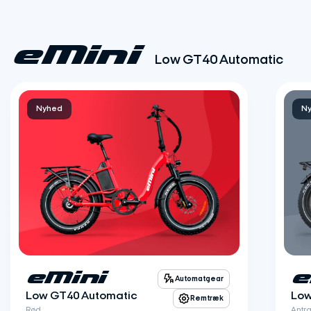
eMini
Low GT40 Automatic
Nyhed
N
eMini
e
Automatgear
Low GT40 Automatic
Low
Remtræk
Rød
Antra