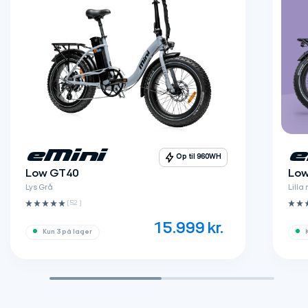
eMini
e
Op til 960WH
Low GT40
Low
Lys Grå
Lilla
(52 ‌)
15.999
kr.
Kun 3 på lager
K