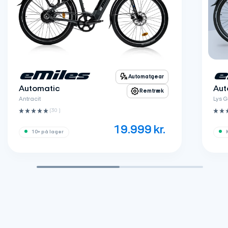
eMiles
e
Automatgear
Automatic
Aut
Remtræk
Antracit
Lys G
(30 ‌)
19.999
kr.
10+ på lager
K