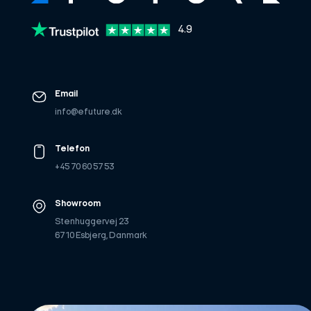
4.9
Email
info@efuture.dk
Telefon
+45 70 60 57 53
Showroom
Stenhuggervej 23
6710 Esbjerg, Danmark