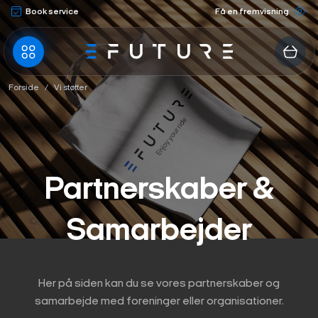
Fortsæt
Book service
Få en fremvisning
til
indhold
Forside
/
Vi støtter
Partnerskaber &
Samarbejder
Her på siden kan du se vores partnerskaber og
samarbejde med foreninger eller organisationer.