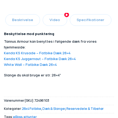
Beskrivelse
Video
Specifikationer
Beskyttelse mod punktering
Tannus Armour kan benyttes i følgende dæk fra vores
hjemmeside:
Kenda KS Krusade – Fatbike Dæk 26×4
Kenda KS Juggernaut – Fatbike Dæk 26×4
White Wall – Fatbike Dæk 26×4
Slange du skal bruge er str. 26×4”
Varenummer (SKU):
72496103
Kategorier:
26x4 Fatbike
,
Dæk & Slanger
,
Reservedele & Tilbehør
Tags:
eBoss
,
eHunter