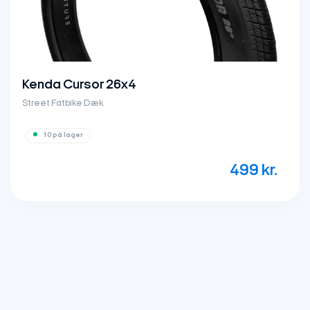
VeeTire ZIGZAG
26x4
Kun 2 på lager
449
kr.