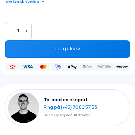
Se beskrivelse
Tannus Armour 26x4 - Punkteringsbeskyttende indlæg antal
Læg i kurv
Tal med en ekspert
Ring på (+45) 70 60 57 53
Har du spørgsmål til dit køb?