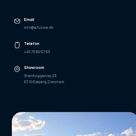
Email
info@efuture.dk
Telefon
+45 70 60 57 53
Showroom
Stenhuggervej 23
6710 Esbjerg, Danmark