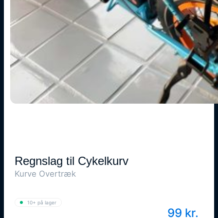
Regnslag til Cykelkurv
Kurve Overtræk
10+ på lager
99
kr.