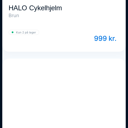
HALO Cykelhjelm
Brun
Kun 2 på lager
999
kr.