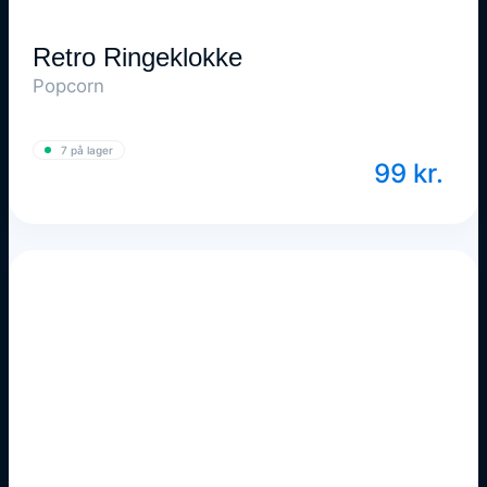
Retro Ringeklokke
Popcorn
7 på lager
99
kr.