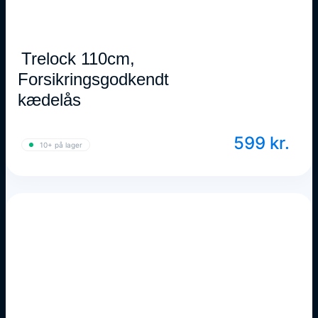
Trelock 110cm,
Forsikringsgodkendt
kædelås
599
kr.
10+ på lager