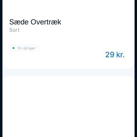
Sæde Overtræk
Sort
10+ på lager
29
kr.