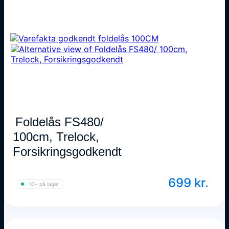
Foldelås FS480/
100cm, Trelock,
Forsikringsgodkendt
699
kr.
10+ på lager