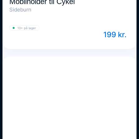
Mobilholder til Cykel
Sideburn
10+ på lager
199
kr.