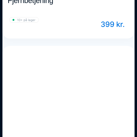
Fjernbetjening
10+ på lager
399
kr.