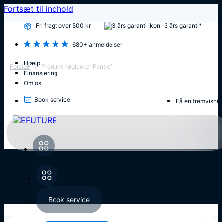
Fortsæt til indhold
Fri fragt over 500 kr
3 års garanti*
680+ anmeldelser
Hjælp
Forside
/
Produkt nøgleord “Fantic”
Finansiering
Om os
Book service
Få en fremvisni
Book service