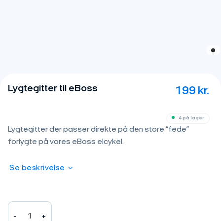
Lygtegitter til eBoss
199
kr.
4 på lager
Lygtegitter der passer direkte på den store “fede”
forlygte på vores eBoss elcykel.
Se beskrivelse
Lygtegitter til eBoss antal