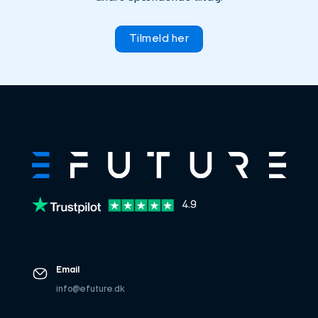
Tilmeld her
4.9
Email
info@efuture.dk