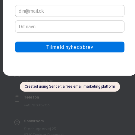
4.9
Email
info@efuture.dk
Telefon
+45 70 60 57 53
Showroom
Stenhuggervej 23