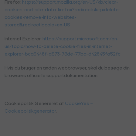
Firefox:
https://support.mozilla.org/en-US/kb/clear-
cookies-and-site-data-firefox?redirectslug=delete-
cookies-remove-info-websites-
stored&redirectlocale=en-US
Internet Explorer:
https://support.microsoft.com/en-
us/topic/how-to-delete-cookie-files-in-internet-
explorer-bca9446f-d873-78de-77ba-d42645fa52fc
Hvis du bruger en anden webbrowser, skal du besøge din
browsers officielle supportdokumentation.
Cookiepolitik Genereret af
CookieYes –
Cookiepolitikgenerator
.