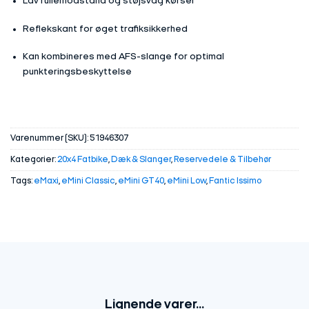
Lav rullemodstand og støjsvag kørsel
Reflekskant for øget trafiksikkerhed
Kan kombineres med AFS-slange for optimal
punkteringsbeskyttelse
Varenummer (SKU):
51946307
Kategorier:
20x4 Fatbike
,
Dæk & Slanger
,
Reservedele & Tilbehør
Tags:
eMaxi
,
eMini Classic
,
eMini GT40
,
eMini Low
,
Fantic Issimo
Lignende varer...