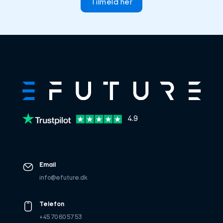
Tilmeld her
4.9
Email
info@efuture.dk
Telefon
+45 70 60 57 53