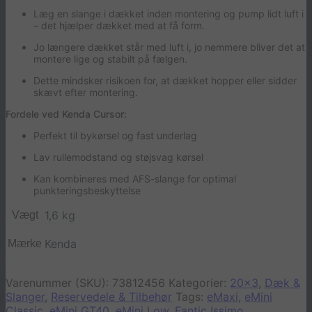
Læg en slange i dækket inden montering og pump lidt luft i
– det hjælper dækket med at få form.
Jo længere dækket står med luft i, jo nemmere bliver det at
montere lige og stabilt på fælgen.
Dette mindsker risikoen for, at dækket hopper eller sidder
skævt efter montering.
Fordele ved Kenda Cursor:
Perfekt til bykørsel og fast underlag
Lav rullemodstand og støjsvag kørsel
Kan kombineres med AFS-slange for optimal
punkteringsbeskyttelse
1,6 kg
Vægt
Kenda
Mærke
Varenummer (SKU):
73812456
Kategorier:
20x3
,
Dæk &
Slanger
,
Reservedele & Tilbehør
Tags:
eMaxi
,
eMini
Classic
,
eMini GT40
,
eMini Low
,
Fantic Issimo