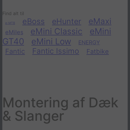
Find alt til
eMaxi
eBoss
eHunter
e-MTB
eMini Classic
eMini
eMiles
GT40
eMini Low
ENERGY
Fantic Issimo
Fantic
Fatbike
Montering af Dæk
& Slanger