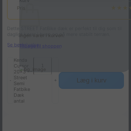
Kurv
★★★
Pris
Dette STREET FatBike dæk er perfekt til dig som til
dagligt kører i byen og på mere stabilt terræn.
Ingen varer i kurven.
Se beskrivelse
Tilbage til shoppen
Kenda
Cursor
20x3 -
Street
Læg i kurv
Semi
Fatbike
Dæk
antal