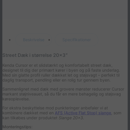
Beskrivelse
Specifikationer
Street Dæk i størrelse 20×3″
Kenda Cursor er et slidstærkt og komfortabelt street dæk,
designet til dig der primært kører i byen og på faste underlag.
Med sin glatte profil ruller dækket let og støjsvagt – perfekt til
daglig transport, pendling eller en rolig tur gennem byen.
Sammenlignet med dæk med grovere mønster reducerer Cursor
markant støjniveauet, så du får en mere behagelig og støjsvag
køreoplevelse.
For ekstra beskyttelse mod punkteringer anbefaler vi at
kombinere dækket med en
AFS (Active Flat Stop) slange
, som
kan tilkøbes under produktet
Slange 20×3
.
Monteringstips: