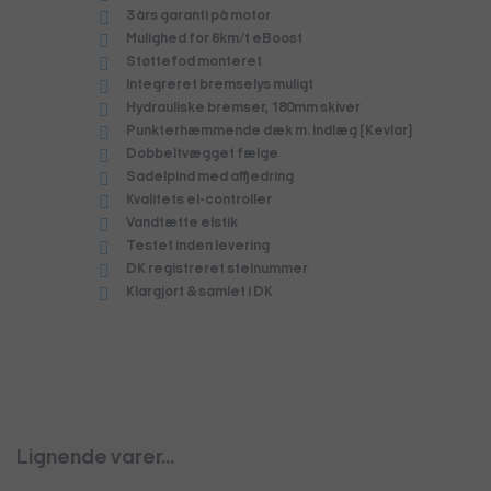
3 års garanti på motor
Mulighed for 6km/t eBoost
Støttefod monteret
Integreret bremselys muligt
Hydrauliske bremser, 180mm skiver
Punkterhæmmende dæk m. indlæg (Kevlar)
Dobbeltvægget fælge
Sadelpind med affjedring
Kvalitets el-controller
Vandtætte elstik
Testet inden levering
DK registreret stelnummer
Klargjort & samlet i DK
Lignende varer...