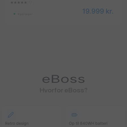
(13 ‌)
19.999
kr.
9 på lager
eBoss
Hvorfor eBoss?
Retro design
Op til 840WH batteri