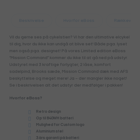
Beskrivelse
Hvorfor eBoss
Rækkevidd
Vil du gerne ses på cykelstien? Vi har den ultimative elcykel
til dig, hvor du ikke kan undgå at blive set! Både pga. lyset
men også pga. designet! På vores Limited edition eBoss
“Mission Command” kommer du ikke til at gå ned på udstyr.
Udstyret med 3 kraftige forlygter, 2 låse, komfort
sadelpind, Brooks sæde, Mission Command dæk med AFS
beskyttelse og meget mere! Ja – der mangler ikke noget!
Se i beskrivelsen alt det udstyr der medfølger i pakken!
Hvorfor eBoss?
Retro design
Op til 840WH batteri
Mulighed for Custom logo
Aluminium stel
3 års garanti på batteri