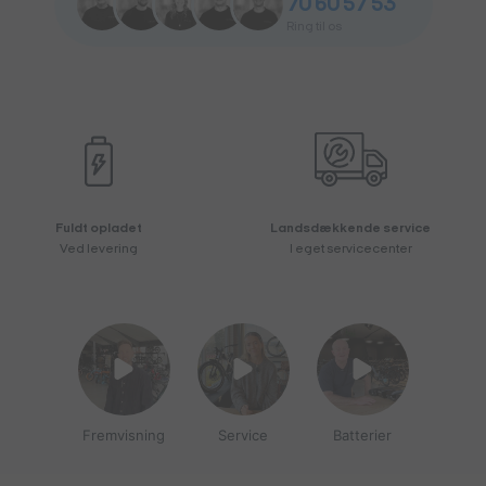
70 60 57 53
Ring til os
Fuldt opladet
Landsdækkende service
Ved levering
I eget servicecenter
Fremvisning
Service
Batterier