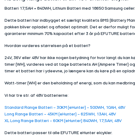
Batteri 17,5AH = 840WH, Lithium Batteri med 18650 Samsung celler
Dette batteri har indbygget et særligt kvalitets BMS (Battery Man
pakken bliver opladet og afladet optimalt. Det er derfor muligt for
garanterer minimum 70% kapacitet efter 3 år på EFUTURE batterier
Hvordan vurderes størrelsen på et batteri?
24V, 36V eller 48V har ikke nogen betydning for hvor langt du kan 
timer (WH), vurderes ved at tage batteriets AH (Ampere Timer) og m
timer et batteri har i ydeevne, jo længere kan du køre på en opladn
Watt-timer (WH) er den beholdning af energi, som du kan medbringe
Vi har tre str. af 48V batterierne:
Standard Range Batteri – 30KM (eHunter) – 500WH, 10AH, 48V
Long Range Batteri – 45KM (eHunter) – 625WH, 13AH, 48V
XL Long Range Batteri – 60KM (eHunter) 840WH, 17,5AH, 48V
Dette batteri passer til alle EFUTURE eHunter elcykler.