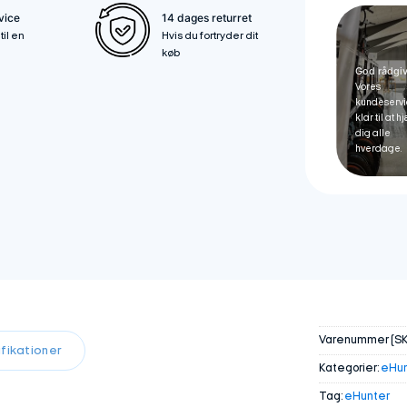
vice
14 dages returret
til en
Hvis du fortryder dit
køb
God rådgi
Vores
kundeservi
klar til at 
dig alle
hverdage.
Varenummer (SK
fikationer
Kategorier:
eHun
Tag:
eHunter