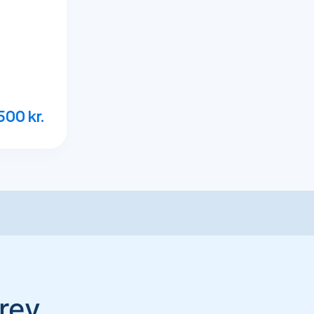
.500
kr.
rev