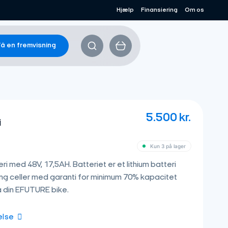
Hjælp
Finansiering
Om os
å en fremvisning
5.500
kr.
i
Kun 3 på lager
eri med 48V, 17,5AH. Batteriet er et lithium batteri
 celler med garanti for minimum 70% kapacitet
å din EFUTURE bike.
else