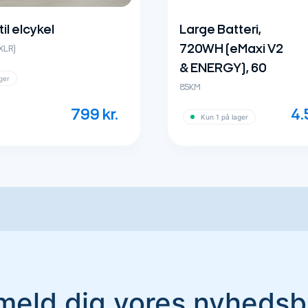
il elcykel
Large Batteri,
720WH (eMaxi V2
 XLR)
& ENERGY), 60
ger
85KM
799
kr.
4
Kun 1 på lager
lmeld dig vores nyhedsb