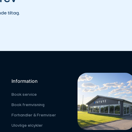
e tiltag.
Information
Book service
Book fremvisning
Forhandler & Fremviser
Ulovlige elcykler