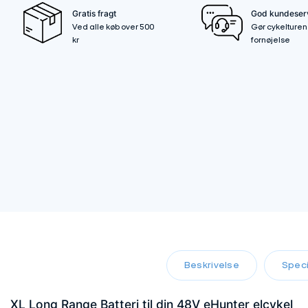
Gratis fragt
God kundeser
Ved alle køb over 500
Gør cykelturen 
kr
fornøjelse
Beskrivelse
Speci
XL Long Range Batteri til din 48V eHunter elcykel