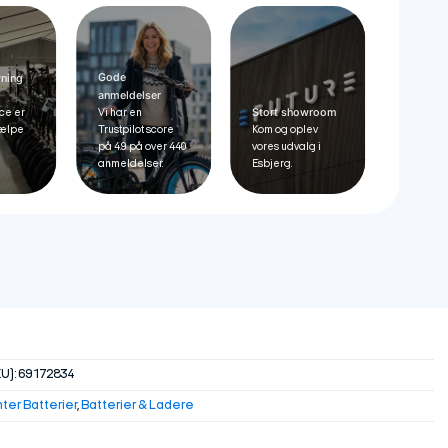
Gode
vning
anmeldelser
Stort showroom
ce er
Vi har en
hjælpe
Trustpilot score
Kom og oplev
på 4.9 på over 440
vores udvalg i
anmeldelser.
Esbjerg.
U):
69172834
ter Batterier
,
Batterier & Ladere