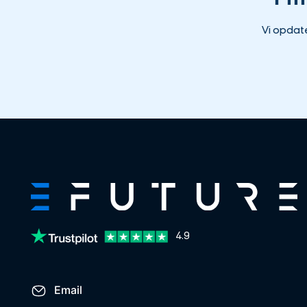
Vi opdat
4.9
Email