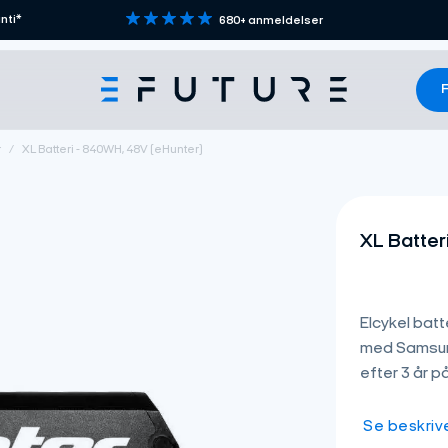
nti*
680+ anmeldelser
F
r
/
XL Batteri - 840WH, 48V (eHunter)
XL Batter
Elcykel batt
med Samsung
efter 3 år p
Se beskriv