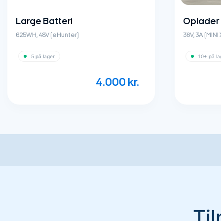
Large Batteri
Oplader t
625WH, 48V (eHunter)
36V, 3A (MINI
5 på lager
10+ på la
4.000
kr.
Ti