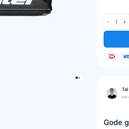
XL Batteri - 84
Tal
Har 
Gode gr