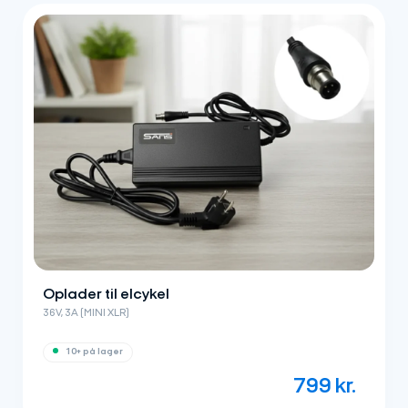
Oplader til elcykel
36V, 3A (MINI XLR)
10+ på lager
799
kr.