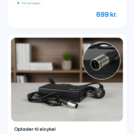
10+ på lager
699
kr.
Oplader til elcykel