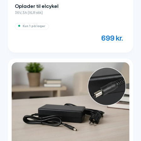
Oplader til elcykel
36V, 3A (XLR stik)
Kun 1 på lager
699
kr.