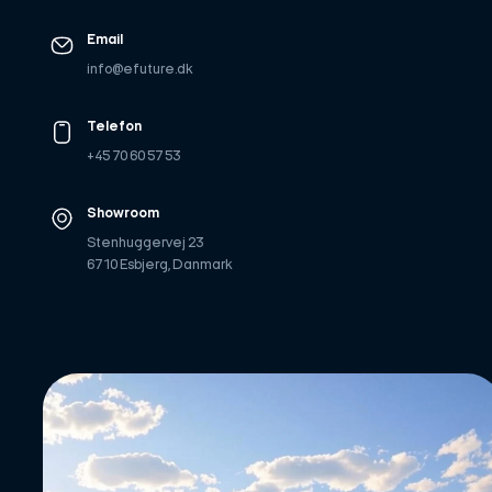
Email
info@efuture.dk
Telefon
+45 70 60 57 53
Showroom
Stenhuggervej 23
6710 Esbjerg, Danmark