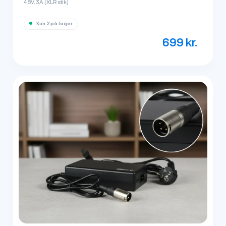
48V, 3A (XLR stik)
Kun 2 på lager
699
kr.