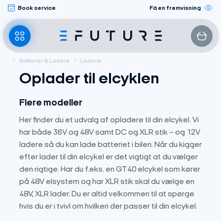
Fortsæt
Book service
Få en fremvisning
til
indhold
...
/
Batterier & Ladere
/
Ladere
Oplader til elcyklen
Flere modeller
Her finder du et udvalg af opladere til din elcykel. Vi
har både 36V og 48V samt DC og XLR stik – og 12V
ladere så du kan lade batteriet i bilen. Når du kigger
efter lader til din elcykel er det vigtigt at du vælger
den rigtige. Har du f.eks. en GT40 elcykel som kører
på 48V elsystem og har XLR stik skal du vælge en
48V, XLR lader. Du er altid velkommen til at spørge
hvis du er i tvivl om hvilken der passer til din elcykel.