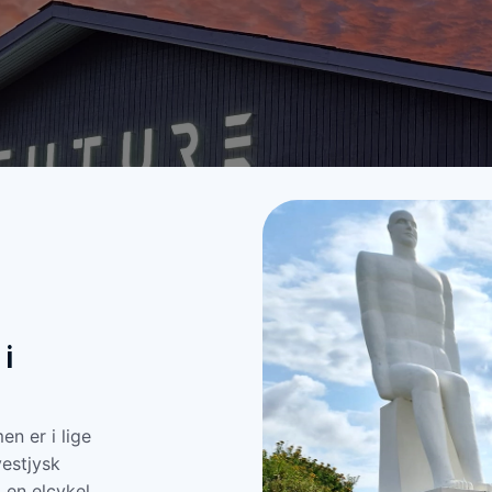
i
n er i lige
vestjysk
 en elcykel