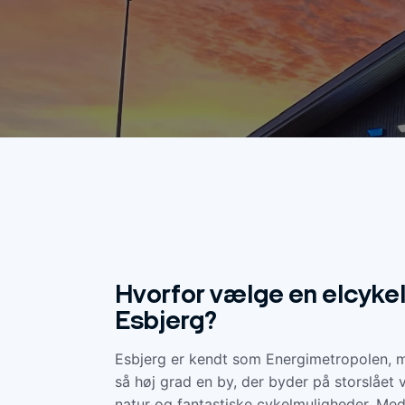
Hvorfor vælge en elcykel 
Esbjerg?
Esbjerg er kendt som Energimetropolen, me
så høj grad en by, der byder på storslået 
natur og fantastiske cykelmuligheder. Med