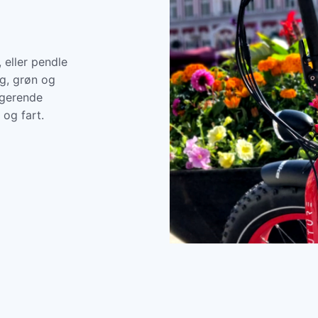
 eller pendle
ig, grøn og
ngerende
 og fart.