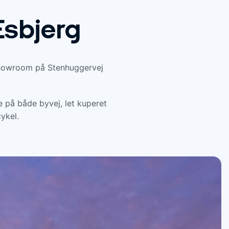
Esbjerg
 showroom på Stenhuggervej
e på både byvej, let kuperet
ykel.