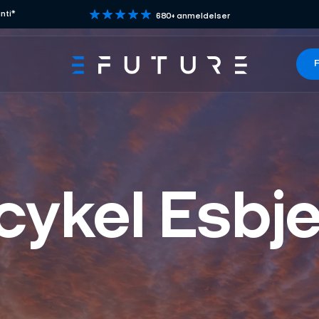
nti*
680+ anmeldelser
F
cykel Esbj