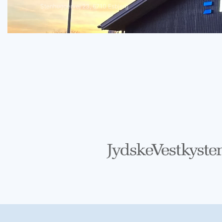
Stenhuggervej 23, 6710 Esbjerg