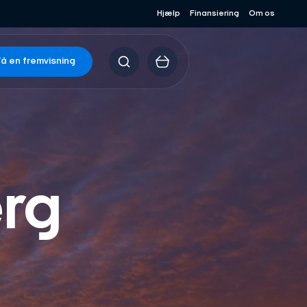
Hjælp
Finansiering
Om os
å en fremvisning
erg