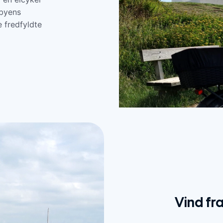
byens
e fredfyldte
Vind fr