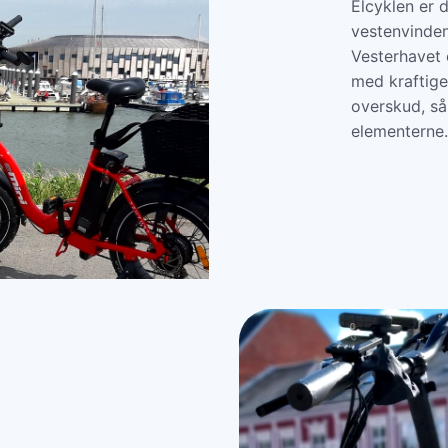
Elcyklen er d
vestenvinden
Vesterhavet e
med kraftige
overskud, s
elementerne.