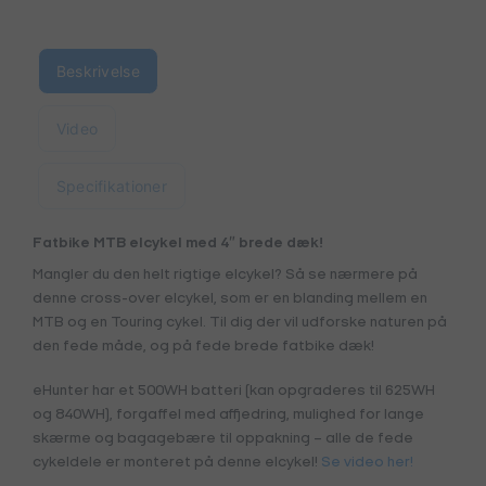
Beskrivelse
Video
Specifikationer
Fatbike MTB elcykel med 4″ brede dæk!
Mangler du den helt rigtige elcykel? Så se nærmere på
denne cross-over elcykel, som er en blanding mellem en
MTB og en Touring cykel. Til dig der vil udforske naturen på
den fede måde, og på fede brede fatbike dæk!
eHunter har et 500WH batteri (kan opgraderes til 625WH
og 840WH), forgaffel med affjedring, mulighed for lange
skærme og bagagebære til oppakning – alle de fede
cykeldele er monteret på denne elcykel!
Se video her!