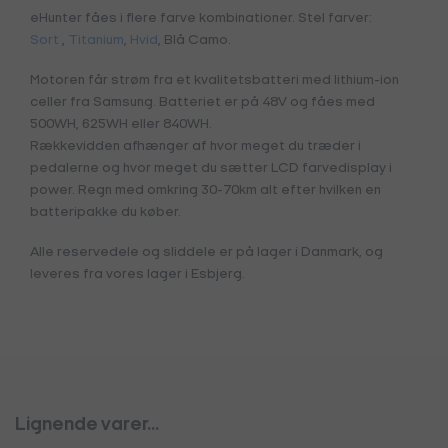
eHunter fåes i flere farve kombinationer. Stel farver:
Sort
,
Titanium
,
Hvid
, Blå Camo.
Motoren får strøm fra et kvalitetsbatteri med lithium-ion
celler fra Samsung. Batteriet er på 48V og fåes med
500WH, 625WH eller 840WH.
Rækkevidden afhænger af hvor meget du træder i
pedalerne og hvor meget du sætter LCD farvedisplay i
power. Regn med omkring 30-70km alt efter hvilken en
batteripakke du køber.
Alle reservedele og sliddele er på lager i Danmark, og
leveres fra vores lager i Esbjerg.
Lignende varer...