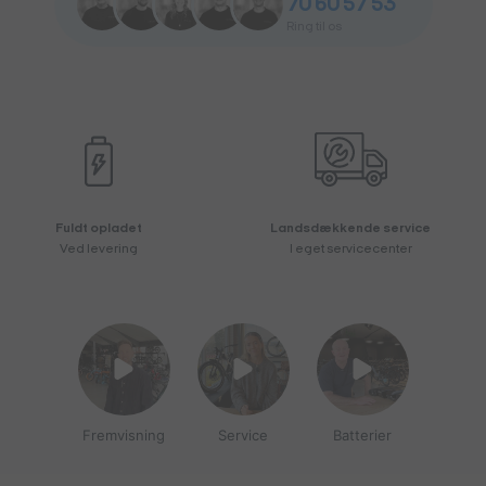
70 60 57 53
Ring til os
Fuldt opladet
Landsdækkende service
Ved levering
I eget servicecenter
Fremvisning
Service
Batterier