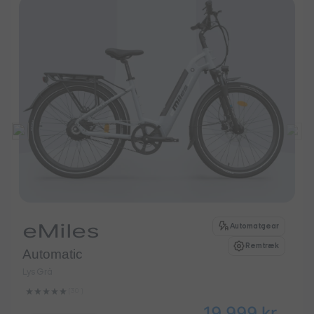
eMiles
Automatgear
Remtræk
Automatic
Lys Grå
(30 ‌)
19.999
kr.