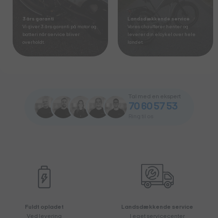
Gratis levering
Stort showroom
Vi leverer altid din elcykel gratis
Kom og oplev vores udvalg i
til dig.
Esbjerg.
Tal med en ekspert
70 60 57 53
Ring til os
Fuldt opladet
Landsdækkende service
Ved levering
I eget servicecenter