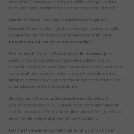
normalvis finder på almindelige elcykler. Det gør, i vores
øjne, en elcykel endnu federe og behagelig at køre på.
Dynamic Power – Den Nye Standard for Elcykler!
Dynamic Power er den nyeste teknologi inden for elcykler
og giver en helt fantastisk køreoplevelse.
Men hvad
betyder det, og hvorfor er det så særligt?
Det er enkelt: Dynamic Power giver dig den hurtigste
reaktion fra tanke til handling på en elcyklen. Hvis du
allerede har prøvet en elcykel med centermotor, ved du, at
du normalt skal træde med en vis kraft i pedalerne, før
hjælpen indtræder, og op ad bakker og i modvind kan det
stadig kræve en betydelig indsats.
Med Dynamic Power er
alt anderledes
. Via eBoost
gashåndtaget kan du nu justere, hvor hårdt du ønsker at
træde i pedalerne for at opnå din ønskede fart, alt dette
inden for de lovlige grænser på op til 25 km/t.
Det mest bemærkelsesværdige er, at Dynamic Power