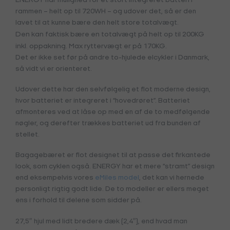
ENERGY har mulighed for et stort integreret batteri i
rammen – helt op til 720WH – og udover det, så er den
lavet til at kunne bære den helt store totalvægt.
Den kan faktisk bære en totalvægt på helt op til 200KG
inkl. oppakning. Max ryttervægt er på 170KG.
Det er ikke set før på andre to-hjulede elcykler i Danmark,
så vidt vi er orienteret.
Udover dette har den selvfølgelig et flot moderne design,
hvor batteriet er integreret i “hovedrøret”. Batteriet
afmonteres ved at låse op med en af de to medfølgende
nøgler, og derefter trækkes batteriet ud fra bunden af
stellet.
Bagagebæret er flot designet til at passe det firkantede
look, som cyklen også. ENERGY har et mere “stramt” design
end eksempelvis vores
eMiles model
, det kan vi hernede
personligt rigtig godt lide. De to modeller er ellers meget
ens i forhold til delene som sidder på.
27,5″ hjul med lidt bredere dæk (2,4″), end hvad man