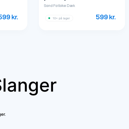
Sand Fatbike Dæk
599
kr.
599
kr.
10+ på lager
Slanger
er.