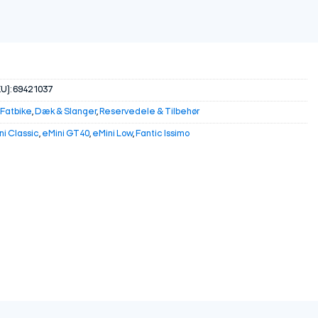
U):
69421037
 Fatbike
,
Dæk & Slanger
,
Reservedele & Tilbehør
ni Classic
,
eMini GT40
,
eMini Low
,
Fantic Issimo