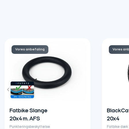
Vores anbefaling
Vores an
Fatbike Slange
BlackCat
20x4 m. AFS
20x4
Punkteringsbeskyttelse
Fatbike dæk