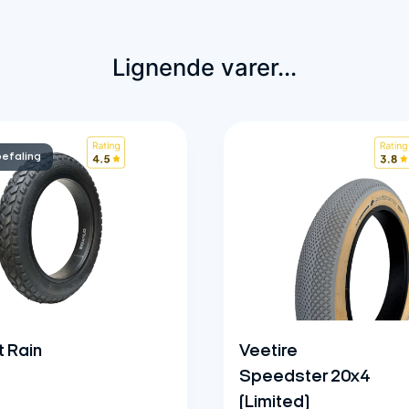
Lignende varer...
befaling
 Rain
Veetire
Speedster 20x4
(Limited)