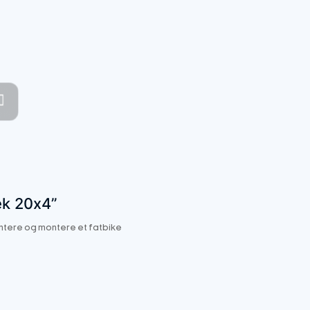
æk 20x4”
ntere og montere et fatbike