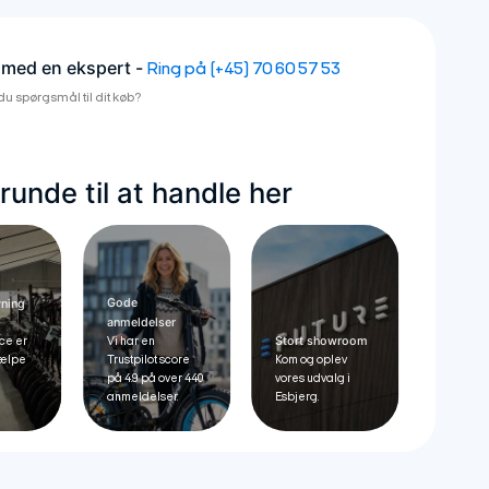
 med en ekspert -
Ring på (+45) 70 60 57 53
du spørgsmål til dit køb?
unde til at handle her
Gode
vning
anmeldelser
Stort showroom
ce er
Vi har en
hjælpe
Trustpilot score
Kom og oplev
på 4.9 på over 440
vores udvalg i
anmeldelser.
Esbjerg.