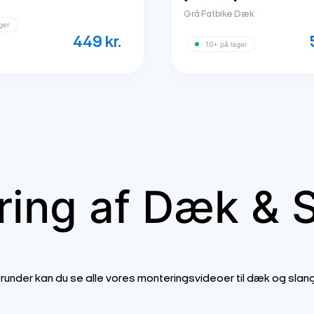
Grå Fatbike Dæk
ger
449
kr.
10+ på lager
ing af Dæk & 
runder kan du se alle vores monteringsvideoer til dæk og slang