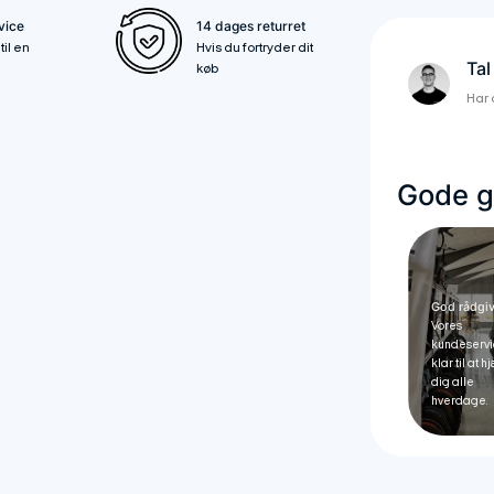
vice
14 dages returret
til en
Hvis du fortryder dit
Tal
køb
Har 
Gode gr
God rådgi
Vores
kundeservi
klar til at 
dig alle
hverdage.