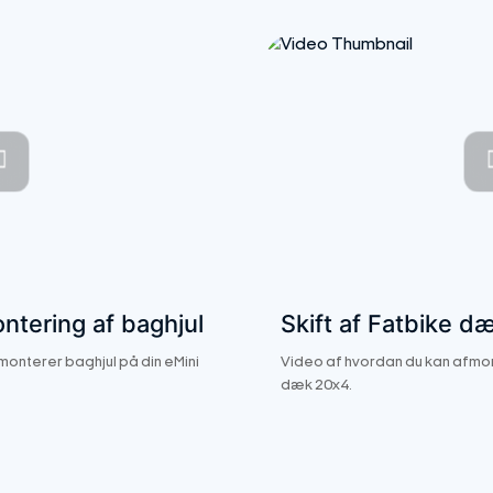
ntering af baghjul
Skift af Fatbike d
onterer baghjul på din eMini
Video af hvordan du kan afmo
dæk 20x4.