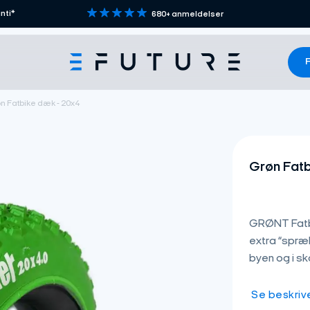
nti*
680+ anmeldelser
F
n Fatbike dæk - 20x4
Grøn Fat
GRØNT Fatbike
extra “spræl
byen og i sk
Se beskriv