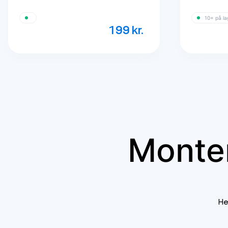
10+ på la
199
kr.
Monter
He