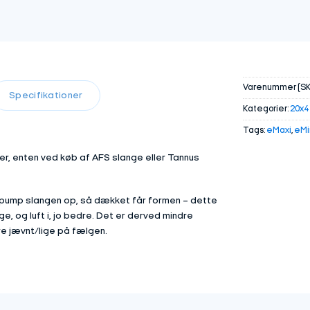
Varenummer (SK
Specifikationer
Kategorier:
20x4
Tags:
eMaxi
,
eMi
, enten ved køb af AFS slange eller Tannus
og pump slangen op, så dækket får formen – dette
, og luft i, jo bedre. Det er derved mindre
re jævnt/lige på fælgen.