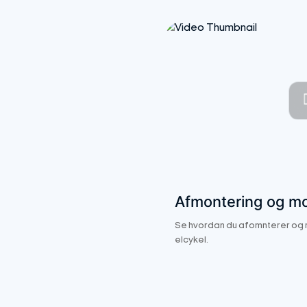
Afmontering og mo
Se hvordan du afomnterer og m
elcykel.