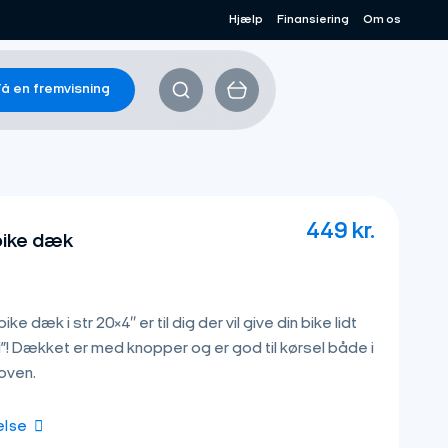
Hjælp
Finansiering
Om os
å en fremvisning
449
kr.
bike dæk
 dæk i str 20×4″ er til dig der vil give din bike lidt
”! Dækket er med knopper og er god til kørsel både i
oven.
else